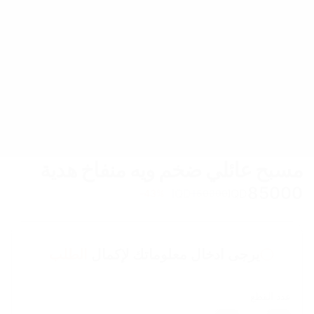
مسبح عائلي ضخم ويه منفاخ هدية
85000
IQD
IQD
43
%-
150000
يرجى ادخال معلوماتك لإكمال
الطلب
عدد القطع