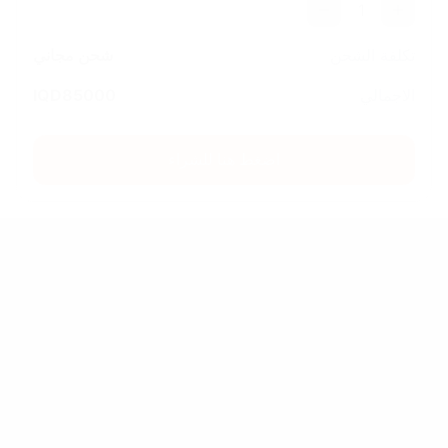
1
تكلفة الشحن
شحن مجاني
الاجمالي
85000
IQD
اضغط هنا للشراء