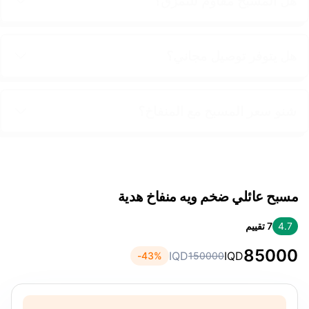
هل المسبح مقاوم للتمزق؟
هل يتوفر توصيل مجاني؟
شنو سعر المسبح مع المنفاخ؟
مسبح عائلي ضخم ويه منفاخ هدية
4.7
7
تقييم
85000
IQD
IQD
43
%-
150000