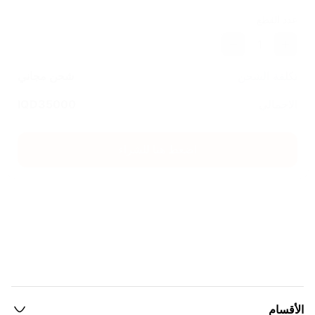
عدد القطع
1
تكلفة الشحن
شحن مجاني
الاجمالي
35000
IQD
اضغط هنا للشراء
الأقسام