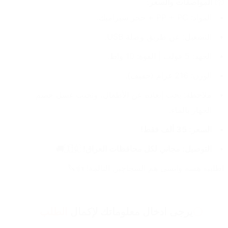
📦 
المواصفات والسعر:
المواد: PP + PC + حجر سيراميك.
التشغيل: عن طريق وصلة USB.
الجهد: 5 فولت | القوة: 10 واط.
الوزن: 216 غرام (خفيف).
ملاحظة: يجب إبعاده عن الأطفال، وتجنب غسل جسم 
الجهاز بالماء.
السعر: 35 ألف فقط!
التوصيل: مجاني لكل محافظات العراق!
 🇮🇶🚚
اطلبيه هسه وانسى هم السچاچين الثالمة! 👍🔪
يرجى ادخال معلوماتك لإكمال
الطلب