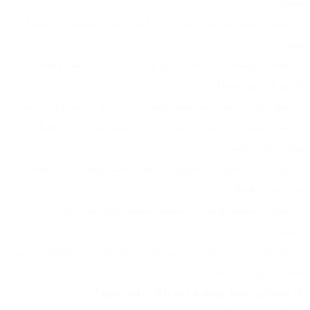
بسهولة:
✅ متعدد الوظائف: يسن كل أنواع السچاچين والمگصات المنزلية 
بسهولة.
✅ يشتغل بوصلة USB: بعد ماكو هم تبديل باتري، بس وصله 
بالكهرباء وهو يشتغل.
✅ غطا واقي للأمان: بيه غطا يحميك من برادة الحديد وكت السن.
✅ يسن السچاچين بسرعة ودقة: يرجع سچاچينچ حادة وتقطع زين 
بوقت كلش قصير.
✅ مواد عالية الجودة: مصنوع من مواد متينة وقوية حتى يعيش 
وياچ فترة طويلة.
✅ سهل التنظيف والعناية: تنظيفه بسيط وتحافظين على أدائه 
الممتاز.
✅ يفيد للبيت والمحلات: مثالي للاستخدام بالبيت، المطابخ، وحتى 
المحلات وورش العمل.
🎯 
سچاچين حادة وجاهزة دوم بأقل وقت وجهد!