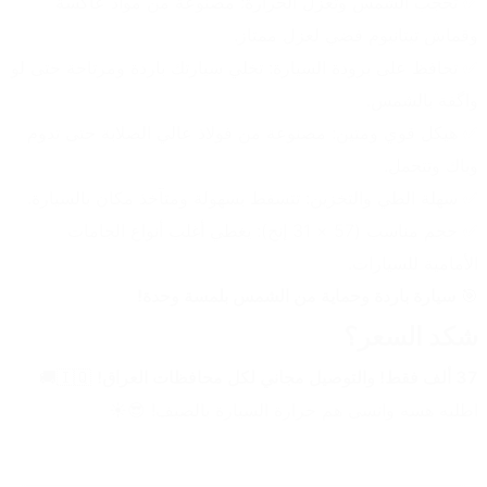
✅ تحجب الشمس وتعزل الحرارة: مصنوعة من مواد عاكسة 
وقماش تيتانيوم فضي لعزل ممتاز.
✅ تحافظ على برودة السيارة: تخلي سيارتك باردة ومرتاحة حتى لو 
واگفة بالشمس.
✅ هيكل قوي ومتين: مصنوعة من فولاذ عالي الصلابة حتى تدوم 
وياك وتتحمل.
✅ سهلة الطي والتخزين: تتسفط بسهولة ومتآخذ مكان بالسيارة.
✅ حجم مناسب (57 × 31 إنج): يغطي أغلب أنواع الجامات 
الأمامية للسيارات.
🎯 
سيارة باردة وحماية من الشمس بلمسة وحدة!
شكد السعر؟
37 ألف فقط! والتوصيل مجاني لكل محافظات العراق!
 🇮🇶🚚
اطلبه هسه وانسى هم حرارة السيارة بالصيف! 😎☀️