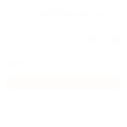
يرجى ادخال معلوماتك لإكمال
الطلب
عدد القطع
1
تكلفة الشحن
شحن مجاني
الاجمالي
37000
IQD
اضغط هنا للشراء