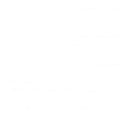
قوية وأمان وتعيش وياك:
 مصنوعة من مادة الـ PVC 
الآمنة وعالية الجودة، يعني تتحمل وتعيش وياك سنين طويلة 
بدون مشاكل وتستخدمها وأنت متطمن.
أحلى هدية ممكن تقدمها:
 إذا محتار بهدية مميزة وعملية 
لأصدقائك أو أهلك، هاي القنفة اختيار يبيض الوجه ومحد 
ميختلف على فائدتها وجمالها.
تفاصيلها السريعة:
 أبعادها (38.6 * 36.2 * 36.2 سم) مناسبة 
ومريحة للاستخدام.
كل هاي المميزات والراحة والأناقة، وبسعر خاص: 
السعر 55 ألف 
دينار عراقي، والتوصيل مجاني لكل محافظات العراق!
 🇮🇶🚚
لا تفوتك فرصة الراحة والأناقة العملية! اطلب قنفة النفخ التريند 
هسه واستمتع بكل لحظة استرخاء وين ما چنت! 😉🛍️