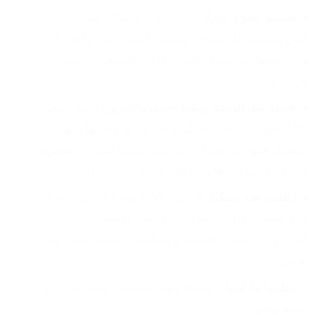
تصميم عصري ونازك:
 تجي بألوان وأشكال حلوة تجذب 
العين وتناسب كل الأذواق، وتضيف لمسة جمال وأناقة لأي 
مكان تخليها بي، سواء بالصالة، غرفة الضيوف، أو حتى 
بغرفة نومك.
خفيفة مثل الريشة وسهلة الحمل والتخزين:
 وزنها خفيف 
(1.81 كيلو بس!) يعني تشيلها وتغير مكانها وتخزنها بسهولة 
ومتشيل همها أبد، ومتآخذ حيز چبير. مثالية للبيوت الصغيرة، 
الشقق، وحتى تاخذها وياك للحديقة أو بالكامب والسفرات.
لكلشي تفيد ومتگول لا:
 تريد تگعد؟ تمدد؟ أو حتى تاخذلك 
نومة خفيفة؟ هاي القنفة وياك! مناسبة للاستخدام جوه 
البيت أو بره البيت بالحديقة أو بالطلعات. عملية بشكل مو 
طبيعي!
تنظيفها ولا أسهل:
 موادها سهلة التنظيف، وبسرعة ترجع 
جديدة وتلمع.