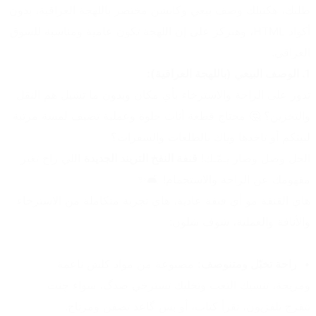
طلبك، هكتبلك وصف بيعي وكابشن مختصر باللهجة العراقية، بدون 
أكواد HTML، وهنركز على إن اللهجة تكون عامية ومناسبة للسوق 
العراقي.
1. الوصف البيعي (باللهجة العراقية):
تدور على الراحة والاسترخاء بأي مكان وبدون ما تشيل هم النقل 
والتخزين؟ 🤔 محتاج قطعة أثاث حلوة وعملية تضيف لمسة مرتبة 
لبيتكم أو تاخذها وياك بالطلعات والسفرات؟
الحل وصل وصار يـمّـك! 
قنفة النفخ التريند الجديدة
 اللي راح تغير 
مفهومك عن الراحة والاستجمام! 🛋️✨
هاي القنفة مو أي قنفة عادية، هاي تجربة متكاملة من الاسترخاء 
والأناقة والعملية، شوف شلون:
راحة تخبّل ومتنوصف:
 مصنوعة من مواد كلش ناعمة 
ومريحة، تنسيك التعب وتخليك تسترخي صدگ، سواء چنت 
تتفرج تلفزيون، تقرأ كتاب، أو بس گاعد تصفن ومرتاح.