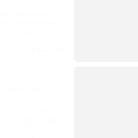
✅ 
يشتغل كباور بانك يشحن موبا
✅ 
يجي وياه ريموت بلوتوث يصور من م
✅ 
تصميم عملي ويه حامل موبايل 
🎯 
استوديو كامل بجيبك.. صور فل
شكد السعر؟
55 ألف فقط! والتوصيل مجاني لكل محافظات العراق!
اطلبه هسه وخلي المحتوى مالتك 
يرجى ادخال مع
عدد القطع
1
تكلفة الشحن