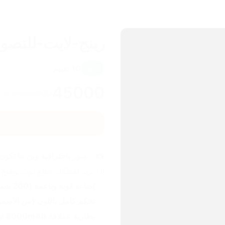
رينج-لايت-للتصوي
4.6
10
تقييم
45000
IQD
60000
IQD
📸✨ 
صور باحترافية وين ما تكون! 
إذا تريد لقطاتك تطلع توب وتفتح 
✅ 
إضاءة قوية وناعمة (200 شمعة LED) تنطي ألوان طبيعية وموزونة.
✅ 
تحكم كامل باللون (من الأصفر 
✅ 
بطارية عملاقة 8000mAh تشتغل من 3 إلى 4 ساعة متواصلة.