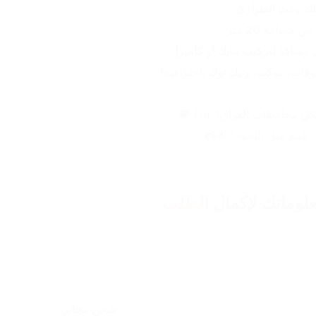
يلك وقت الطوارئ.
سافة 20 متر.
ومنافذ لتركيب مايك أو كاميرا.
وقات، ميكب، وتيك توك باحترافية!
 🇮🇶🚚
يلمع مثل النجوم! 🌟📸
لوماتك لإكمال
الطلب
شحن مجاني