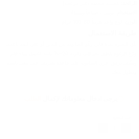
الرائحة:
 عشبية منعشة (غير مزعجة)
الاستخدام:
 يومي / صباحاً ومساءً
الوزن:
 لوح واحد تقريباً 80–100 غرام
طريقة الاستعمال
بلّل البشرة بماء فاتر. رغّو الصابونة بين اليدين أو على ليفة ناعمة. 
وزّع الرغوة بلطف بحركات دائرية 20–30 ثانية. اغسل بماء فاتر 
ونشّف برفق. خزن الصابونة على قاعدة تصريف حتى تبقى يابسة 
وتطول معك.
يرجى ادخال معلوماتك لإكمال
الطلب
عدد القطع
1