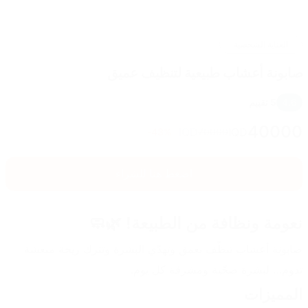
العناية الشخصية
صابونة أعشاب طبيعية لتنظيف عميق
4.6
5
تقييم
40000
IQD
IQD
43
%-
70000
اضغط هنا للشراء
نعومة ونظافة من الطبيعة! 🌿🧼
صابونة أعشاب تنظّف بعمق وتهدّي البشرة وتترك ريحة منعشة 
تدوم… لبشرة صحّية ومشرقة كل يوم.
المميزات