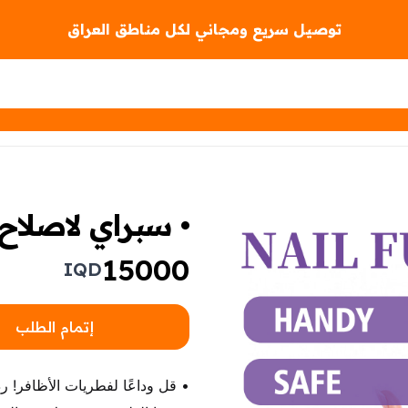
توصيل سريع ومجاني لكل مناطق العراق
• سبراي لاصلاح 
15000
IQD
إتمام الطلب