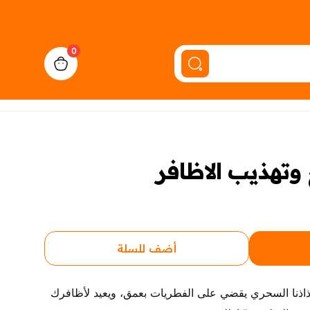
0
cart, view bag
وتهذيب الاظافر
أضف للسلة
• قل وداعًا لفطريات الأظافر! رذاذنا السحري يقضي على الفطريات بعمق، ويعيد لأظافرك 