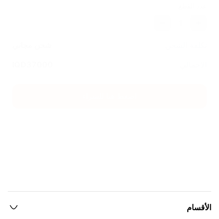
عدد القطع
1
تكلفة الشحن
شحن مجاني
الاجمالي
37000
IQD
اضغط هنا للشراء
الأقسام