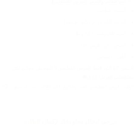
📦 
المواصفات والسعر (لعرض القطعتين):
الكمية: قطعتين.
الوزن: 250 غرام (كلش خفيفة).
القوة الكهربائية: 120 واط.
الشحن: عن طريق USB.
اللون: عشوائي.
السعر: 37 ألف فقط (لعرض القطعتين)! التوصيل: مجاني لكل 
محافظات العراق!
 🇮🇶🚚
اطلب عرض القطعتين هسه وحافظ على نظافة سيارتك دوم! ✨💨
يرجى ادخال معلوماتك لإكمال
الطلب