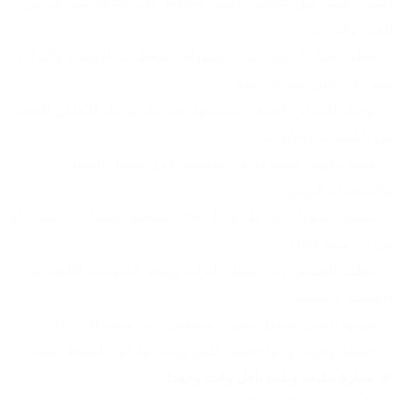
اشتريه هسه قبل لتخلص الكمية وحافظ على نظافة سيارتك من 
الغبار والتراب:
✅ تنظف سيارتك من التراب بسهولة: تشفط كل الأوساخ والتراب 
بسرعة وتخلي سيارتك تلمع.
✅ توصل للأماكن الضيقة: تصميمها يساعدك توصل للأماكن الصعبة 
بين الكشنات وبالأبواب.
✅ متينة وقوية: مصنوعة من بلاستيك قوي يتحمل الشغل 
والاستخدام اليومي.
✅ تنشحن بسهولة عن طريق الـ USB: تشحنها بالسيارة، بالبيت، أو 
من أي منفذ USB.
✅ تنظف القماش زين: تشيل التراب وشعر الحيوانات الأليفة من 
الأقمشة والكشنات.
✅ صوتها ناصي: تشتغل بصوت منخفض حتى متسببلك إزعاج.
✅ خفيفة وقوية: وزنها خفيف كلش ومحركها قوي لشفط ممتاز.
🎯 
سيارة نظيفة وتلمع بأقل وقت وجهد!