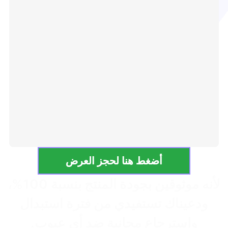
أضغط هنا لحجز العرض
لأنه موثوقين بجودة المنتج بنسبة 100%،
ودعيناك تستفيدي من فترة استبدال
واسترجاع مجانية ضد أي عيوب.