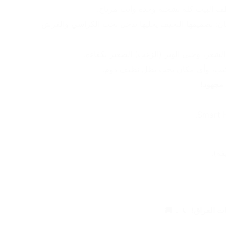
ف البيت كله بشحنة وحدة وأنت مرتاح.
✅ حجم مناسب وتوصل لكل مكان: تصميمها النحيف يخليها تدخل تحت الكراسي والفرش 
عر، وحتى الوبر (الزغب) الصغير بكفاءة.
مكتب، وأي مكان تحب يظل نظيف دوم.
 مجهود!
ت العراق!
 🇮🇶🚚