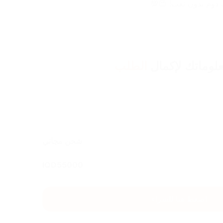
 دوم بدون تعب! 😍💯
لوماتك لإكمال
الطلب
شحن مجاني
IQD
55000
اضغط هنا للشراء