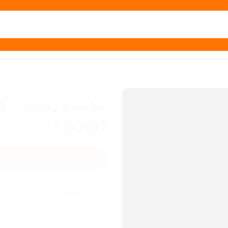
مكنسة روبوت ذكية
55000
IQD
100000
IQD
🤖🧹✨ 
مكنسة روبوت سمارت هوم
تنضف وحدها وتسحب التراب والغ
✅ تشتغل وحدها بذكاء: تلف بكل