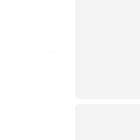
✅ بطارية تدوم ساعة كاملة: تنظ
بسهولة.
✅ تشيل كلشي: تسحب التراب، الش
✅ لكل الأماكن: تنفع للبيت، ال
🎯 
نظافة وراحة، وبيت يلمع بأقل
📦 
المواصفات والسعر:
الاسم: مكنسة روبوت Smart Home.
مدة البطارية: 60 دقيقة.
الوزن: 0.88 باوند (كلش خفيفة).
الأبعاد: 30 × 22 × 7 إنج.
السعر: 55 ألف فقط!
التوصيل: مجاني لكل محافظا