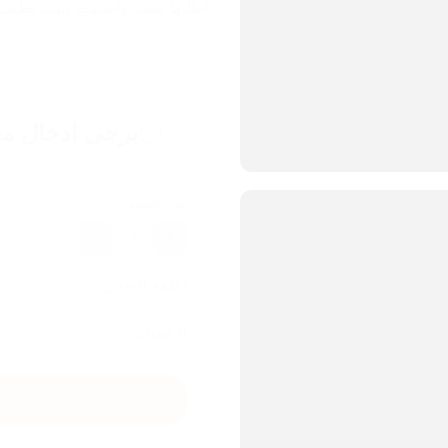
اطلبها هسه واستمتع ببيت نظيف
يرجى ادخال مع
عدد القطع
1
تكلفة الشحن
الاجمالي