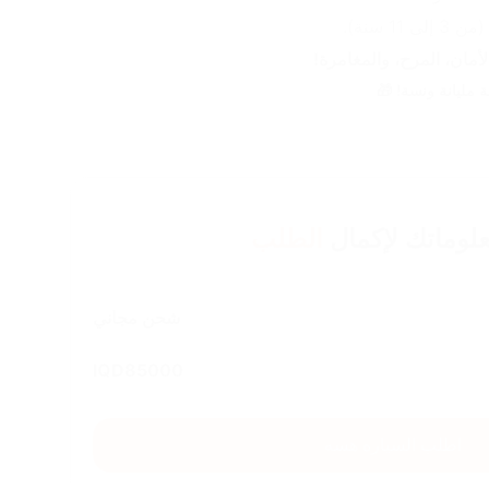
 سنة).
الأمان، المرح، والمغامرة!
مليانة ونسة! 🎁
لوماتك لإكمال
الطلب
شحن مجاني
IQD
85000
اطلب السياره هسه