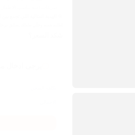
✅ سرعات آمنة تناسب الأطفال (من 3 إلى 11
🎯 
الهدية المثالية اللي تجمع بين 
اطلبه هسه وخلّي طفلك ينطلق برحلة 
شكد السعر؟
يرجى ادخال مع
تكلفة الشحن
الاجمالي