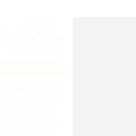
أكسسوارات أطفال
سيارة كهربائية ل
85000
IQD
100000
IQD
🎉🛴✨ 
أمان ومتعة طفلك بأحلى 
فرّح طفلك بهذا السكوتر الآمن ا
✅ ألوان جذابة وإضاءة محيطية لل
✅ سماعات مدمجة ويه تحكم با
✅ قابل للشحن (ماكو داعي لتبديل
✅ مقعد مريح ويه حزام أمان لثبا