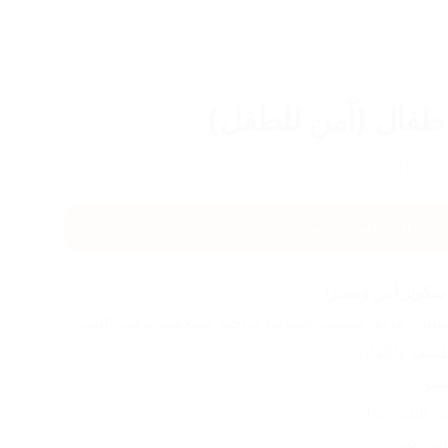
لاطفال (آمن للطفل)
15
%-
اطلب السياره هسه
سكوتر آمن ومميز!
لمليان مزايا، مصمم خصوصاً لراحته وسلامته بوقت اللعب:
متعة والأمان.
لصوت.
 الباتريات).
ت أكثر.