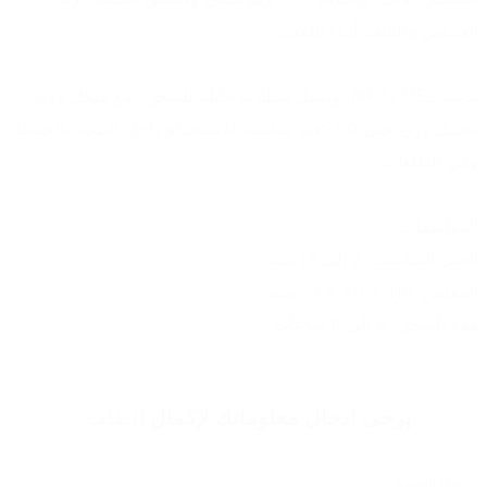
الحماس والمتعة أثناء اللعب.
تدعم USB وMP3، وتعمل ببطارية قابلة للشحن، مع هيكل قوي 
يتحمل وزن حتى 50 كغم. مناسبة للاستخدام داخل البيت، بالحديقة 
وفي الطلعات.
المواصفات:
العمر المناسب: 2 إلى 13 سنة  
المقاس: 118 × 50 × 70 سم  
مدة الشحن: 6 إلى 9 ساعات
يرجى ادخال معلوماتك لإكمال
الطلب
عدد القطع