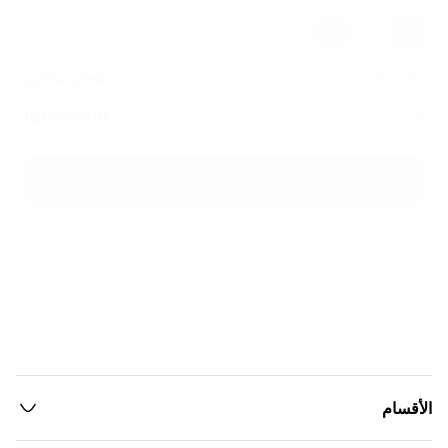
1
تكلفة الشحن
شحن مجاني
الاجمالي
85000
IQD
اضغط هنا للشراء
الأقسام