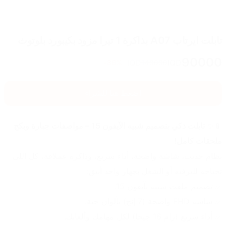
تابلت ايرتاب A07 بذاكرة 1 تيرا مزود بكيبورد بلوتوث
90000
IQD
IQD
36
%-
140000
اضغط هنا للشراء
📱✨ 
تابلت ذكي بتصميم شبيه الآيفون 15 – مواصفات جبارة وبكج 
ملحقات كامل!
نظام حديث، شاشة واضحة، أداء سريع، وذاكرة عملاقة، كل اللي 
تحتاجه للترفيه أو الشغل بجهاز واحد أنيق:
✅ تصميم ملفت شبيه بآيفون 15.
✅ شاشة FHD واضحة (7 إنج) بألوان حية.
✅ أداء سريع (رام 16 جيجا) لكل مهامك وألعابك.