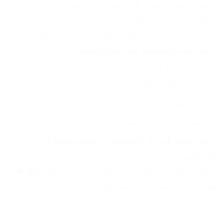
✅ مساحة تخزين چبيرة (1 تيرابايت) لكل ملفاتك.
✅ بطارية تدوم طويلاً (8000mAh).
✅ كاميرات عالية الدقة (خلفية 30MP وأمامية 13MP).
🎁 
يجي ويه بكج ملحقات كامل يحوّله للابتوب:
كيبورد مدمج عملي.
قلم ذكي للكتابة والرسم.
كفر حماية شفاف.
وصلة شحن ودبوس للشريحة.
🎯 
جهاز عملي يلبي كل احتياجاتك، من الترفيه للشغل!
شكد السعر؟
90 ألف فقط! والتوصيل مجاني لكل محافظات العراق! 🇮🇶🚚
اطلبه هسه واستمتع بتجربة متكاملة! 💪💻