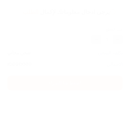
يرجى ادخال معلوماتك لإكمال
الطلب
عدد القطع
1
تكلفة الشحن
شحن مجاني
الاجمالي
90000
IQD
اضغط هنا للشراء