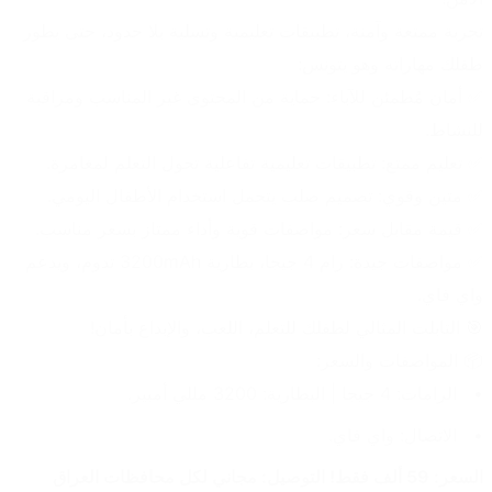
تجربة ممتعة وآمنة، تطبيقات تعليمية وتسلية بلا حدود، حتى يطور 
طفلك مهاراته وهو يتونس:
✅ أمان مُطمئن للآباء: حماية من المحتوى غير المناسب ومراقبة 
للنشاط.
✅ تعليم ممتع: تطبيقات تعليمية تفاعلية تحول التعلم لمغامرة.
✅ متين وقوي: تصميم صلب يتحمل استخدام الأطفال اليومي.
✅ قيمة مقابل سعر: مواصفات قوية وأداء ممتاز بسعر مناسب.
✅ مواصفات جيدة: رام 4 جيجا، بطارية 3200mAh تدوم، ويدعم 
واي فاي.
🎯 
التابلت المثالي لطفلك للتعلم، اللعب، والإبداع بأمان!
📦 
المواصفات والسعر:
الرامات: 4 جيجا | البطارية: 3200 مللي أمبير.
الاتصال: واي فاي.
السعر: 59 ألف فقط! التوصيل: مجاني لكل محافظات العراق 