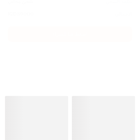
تكلفة الشحن
شحن مجاني
الاجمالي
59000
IQD
اضغط هنا للشراء
منتجات مشابهة
منتجات مشابهة