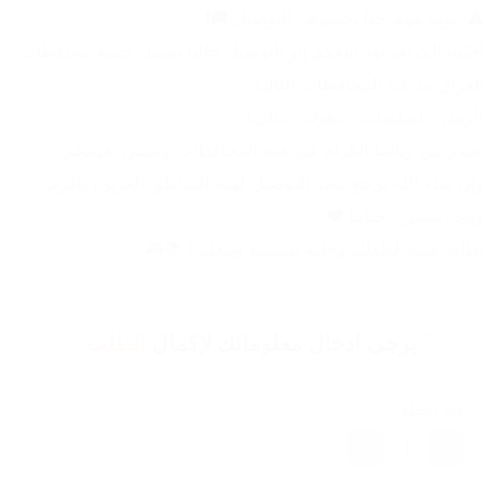
⚠️ تنويه مهم جداً بخصوص التوصيل 🚚❗
أحبّتنا الكرام، نود نبلغكم إنو التوصيل حالياً يشمل جميع محافظات 
العراق ما عدا المحافظات التالية:
(أربيل -السليمانية -دهوك -ديالى)
نعتذر من زبائننا الكرام في هذه المحافظات ونتمنى تفهمكم،
وإن شاء الله نرجع نوفر التوصيل لهذه المناطق العزيزة بأقرب 
وقت ممكن. تحياتنا ❤️
اطلبه هسه لطفلك وخليه يستمتع ويتعلم ! 📚🎮
يرجى ادخال معلوماتك لإكمال
الطلب
عدد القطع
1