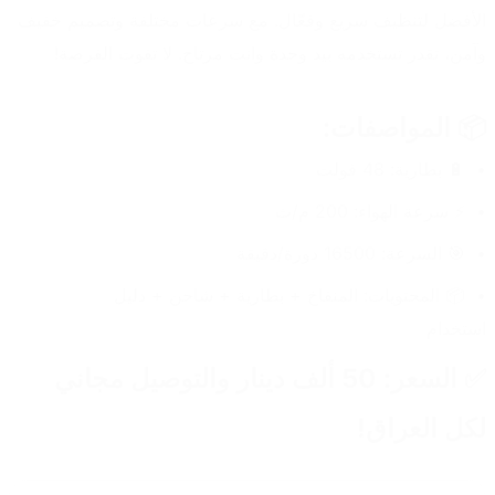
الأفضل لتنظيف سريع وفعّال. مع سرعات مختلفة وتصميم خفيف 
وآمن، تقدر تستخدمه بيد وحدة وانت مرتاح. لا تفوت الفرصة!
📦 المواصفات:
🔋 بطارية: 48 فولت
⚡ سرعة الهواء: 200 م/ث
🎯 السرعة: 16500 دورة/دقيقة
📦 المحتويات: المنفاخ + بطارية + شاحن + دليل 
استخدام
✅ السعر: 50 ألف دينار والتوصيل مجاني 
لكل العراق!