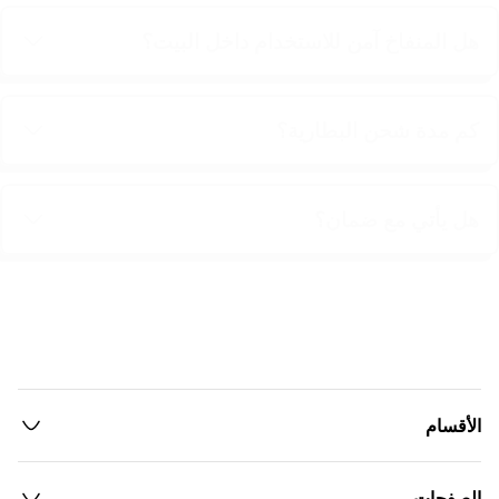
هل المنفاخ آمن للاستخدام داخل البيت؟
كم مدة شحن البطارية؟
هل يأتي مع ضمان؟
الأقسام
الصفحات