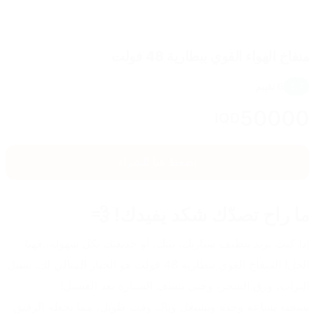
منفاخ الهواء القوي ببطارية 48 فولت
4.7
6
تقييم
50000
IQD
اضغط هنا للشراء
ما راح تصدّك شكد يفيدك! 💨
إذا كنت تريد تنظيف سيارتك، بيتك، أو حديقتك بكل سهولة، فهنا 
الحل! المنفاخ القوي ببطارية 48 فولت هو الخيار المثالي لك. يشيل 
التراب، ورق الشجر، وحتى ينشف السيارة بعد الغسيل!
تشحنه بساعة وحدة ويشتغل وياك وقت طويل، مما يجعله الرفيق 