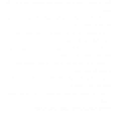
للبيت وللسيارة، صغيرة بس شغلها چبير وتحافظ على برودة أكلك 
وشربك:
✅ تشتغل بالسيارة والبيت: توصلها بسهولة على كهرباء البيت أو 
على ولاعة السيارة (12V).
✅ تبريد وتسخين: مو بس تبرّد (لحد 10°C)، هم تسخّن (لحد 55°C) 
حتى تحافظ على أكلك دافي.
✅ صغيرة وخفيفة (8 لتر): حجمها مناسب وخفيفة، بيها مقبض 
حمل حتى تاخذها وياك لأي مكان.
✅ تشتغل بهدوء تام: نظامها كهروحراري بدون ضاغط، يعني 
متسمع إلها صوت ومزعجة.
✅ موفرة بالكهرباء: تستهلك طاقة قليلة، يعني اقتصادية ومتأثر 
هوايه على باتري السيارة.
✅ قفل ذاتي محكم: بيها قفل ذاتي يضمن إن الباب مالتها مينفتح 
بالغلط.
🎯 
الحل المثالي لرحلاتك، مكتبك، وحتى غرفتك!