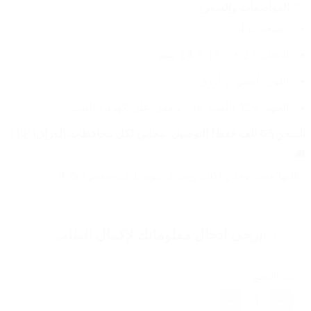
📦 
المواصفات والسعر:
السعة: 8 لتر.
الأبعاد: ‎24 × 17.5 × 23 سم.
اللون: أبيض أو أزرق.
الجهد: 12V (للسيارة) / وتعمل على كهرباء البيت.
السعر:65 ألف فقط! التوصيل: مجاني لكل محافظات العراق!
 🇮🇶
🚚
اطلبها هسه وخلي أكلك وشربك دوم بارد ومنعش! 💪🧃
يرجى ادخال معلوماتك لإكمال
الطلب
عدد القطع
1