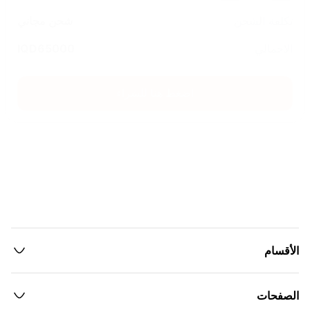
تكلفة الشحن
شحن مجاني
الاجمالي
65000
IQD
اضغط هنا للشراء
الأقسام
الصفحات