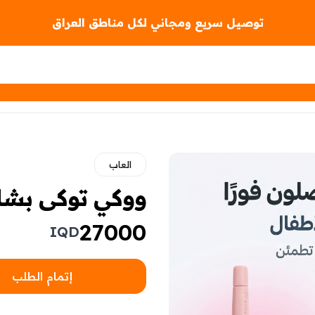
توصيل سريع ومجاني لكل مناطق العراق
العاب
ووكي توكى بشا
27000
IQD
إتمام الطلب