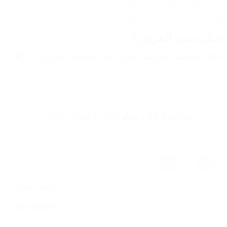
✅ باوربانك عملاق (19200mAh) يشحن وايرلس وكيبل.
🎯 كل احتياجات سيارتك بجهاز واحد!
شكد سعر العرض؟
184 ألف فقط! والتوصيل مجاني لكل محافظات العراق!
 🇮🇶🚚
يرجى ادخال معلوماتك لإكمال
الطلب
عدد القطع
1
تكلفة الشحن
شحن مجاني
الاجمالي
184000
IQD