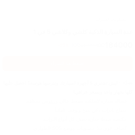
مستلزمات السيارات
عدة السيارة الذكية كلشي وكلاشي 5 في 1
184000
IQD
IQD
23
%-
240000
اضغط هنا للشراء
🚗💨✨ 
ليش تشتري 5 أجهزة لسيارتك وتترسها هوسة؟ احصل عليها 
كلها بجهاز واحد وبسعر خرافي!
✅ غسالة سيارة لاسلكية بضغط عالي ورؤوس مختلفة.
✅ منفاخ تايرات ذكي ينفخ ويوقف تلقائياً.
✅ مكنسة شفط جبارة تشيل كل أنواع التراب.
✅ كشاف قوي بـ5 مستويات ووضع SOS للطوارئ.