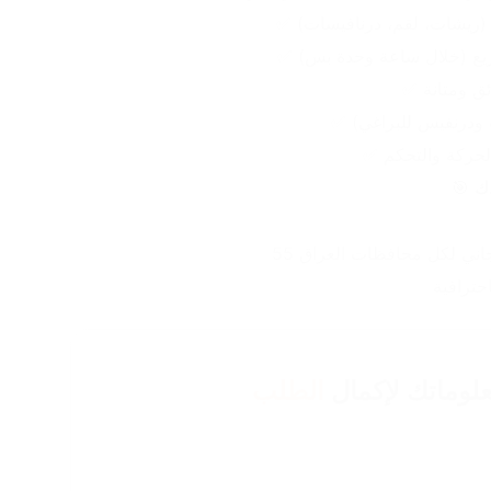
🎯 
لوماتك لإكمال
الطلب