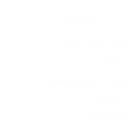
تحتاج تشحن أكثر من جهاز بنفس الوقت؟ تسافر هواي وتريد حل 
عملي؟ جبنالك 
محول طاقة قوي ومتين
، يخليك تستخدم أجهزتك 
براحتك بكل مكان! 😍
✨ 
ليش لازم يكون عندك هذا المحول؟
✅ 
3 منافذ USB سريعة + 2 مخرج كهرباء
 – شحن أسرع وأكثر 
أجهزة بنفس الوقت!
✅ 
يحول كهرباء السيارة إلى طاقة مستقرة
 – 12-24 فولت يتحول 
لـ 110-220 فولت، يعني تشغيل سلس لكل أجهزتك.
✅ 
حماية متكاملة
 – مزود بفتيل حماية ضد الحرارة، فرق الجهد، 
والشحن الزايد، حتى يحمي أجهزتك بالكامل.
✅ 
حجم صغير وخفيف
 – سهل الحمل، مثالي للسفر، التخييم، 
والرحلات الطويلة.