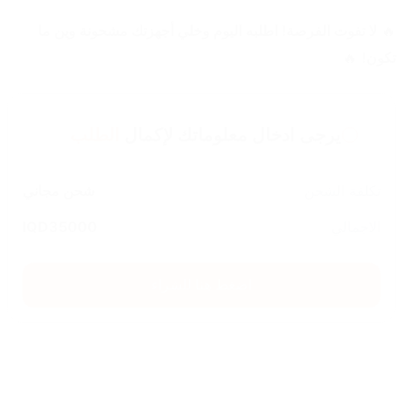
🔥 
لا تفوت الفرصة! اطلبه اليوم وخلي أجهزتك مشحونة وين ما 
تكون!
 🔥
يرجى ادخال معلوماتك لإكمال
الطلب
تكلفة الشحن
شحن مجاني
الاجمالي
35000
IQD
اضغط هنا للشراء