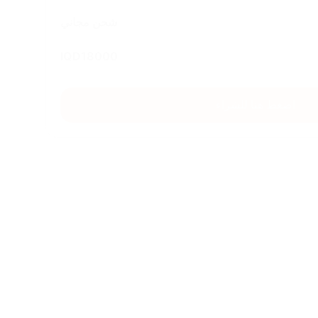
شحن مجاني
IQD
18000
اضغط هنا للشراء