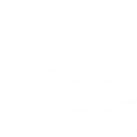
استغل كل زاوية في غرفتك بفضل منظم الملابس العملي! تصميم أنيق ومساحة تخزين 
 💡
 منظم الملابس مصمم خصيصًا حتى تستغل كل زاوية 
خزين إضافية بدون ما ياخذ مكان كبير.
 مصنوع من معدن متين مقاوم للصدأ، يتحمل الوزن الثقيل 
بدون ما يهتز أو ينحني، يعني تقدر تعلّق عليه ملابسك، جنطك، وحتى الشالات بكل 
الملابس:
 بيه عدة رفوف لتعليق القمصان، 
الجواكيت، والفُساتين، مع مساحة تخزين جانبية للأحذية، الإكسسوارات، وحتى 
دة:
 يجي مع تصميم بسيط وسهل التجميع، ما يحتاج 