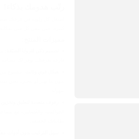
رتّب هدومك بذكاء!
كبيرة، حتى يبقى كل شي بمكانه!
مميزات المنتج:
تصميم ذكي للزوايا الضيّقة:
فارغة بغرفتك، يوفر لك مساحة ت
هيكل قوي وثابت:
سهولة.
رفوف متعددة لتعليق وتخزين 
بطانياتك الخفيفة.
سهل التركيب بدون أدوات معقّ