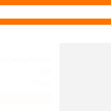
ديكور
منظم الملابس ال
4.6
8
تقييم
18000
IQD
25000
IQD