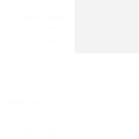
غير دقائق قليلة حتى يكون جاهز 
تفاصيل سريعة:
الخامة:
 معدن مقاوم للصدأ + 
اللون:
 متوفر بألوان متعددة ت
المقاس : 180*60*45
الحل الأمثل! اطلبه اليوم وخلي 
يرجى ادخال مع
عدد القطع
1