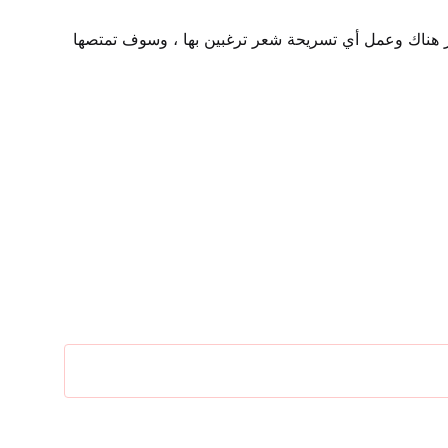
• 3- الآن يمكنك ترك المستحضر هناك وعمل أي تسريحة شعر ترغبين بها ، وسوف تمتصها 