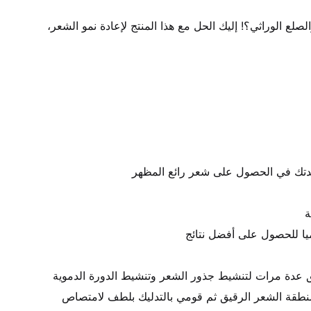
• هل تعاني من تساقط الشعر والصلع الوراثي؟! إليك الحل مع هذا المنتج لإعادة نمو الشعر، 
• 2- ضعي لوشن نيو هير على منطقة الشعر الرقيق ثم قومي بالتدليك بلطف لامتصاص 