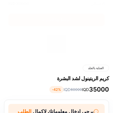
الاجمالي
35000
IQD
اضغط هنا للشراء
العناية بالجلد
كريم الريتينول لشد البشرة
35000
IQD
IQD
42
%-
60000
يرجى ادخال معلوماتك لإكمال
الطلب