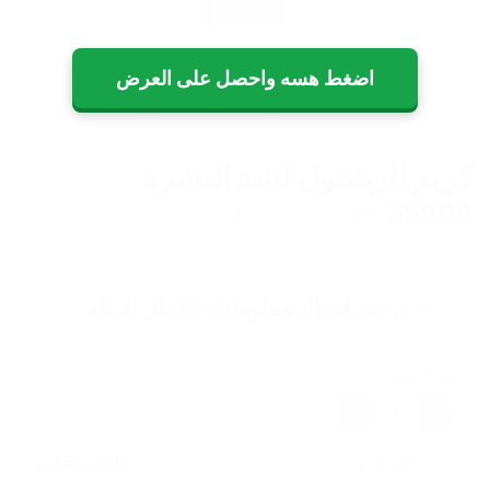
اضغط هسه واحصل على العرض
كريم الريتينول لشد البشرة
35000
IQD
IQD
42
%-
60000
يرجى ادخال معلوماتك لإكمال
الطلب
عدد القطع
1
تكلفة الشحن
شحن مجاني