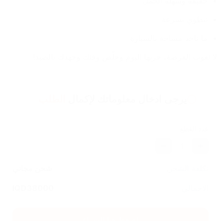
خفيفة وسهلة الحمل
تنطوي بسرعة
ما تاخذ مساحة بالسيارة
لا تفوت الفرصة، جربها اليوم وخلّص وقتك وجهدك بالصيد!
يرجى ادخال معلوماتك لإكمال
الطلب
عدد القطع
1
تكلفة الشحن
شحن مجاني
الاجمالي
38000
IQD
اضغط هنا للشراء